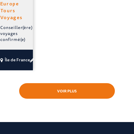
Europe
Tours
Voyages
Conseiller(ère)
voyages
confirmé(e)
Île de France
CDI temps plein
VOIR PLUS