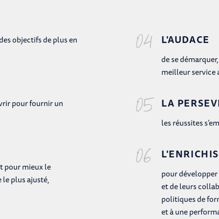
04
L'AUDACE
des objectifs de plus en
de se démarquer, 
meilleur service 
05
LA PERSE
vrir pour fournir un
les réussites s’e
06
L'ENRICHI
nt pour mieux le
pour développer 
 le plus ajusté,
et de leurs colla
politiques de for
et à une perform