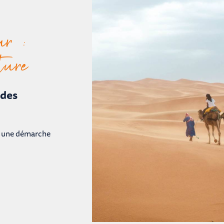
ur :
ture
 des
ans une démarche